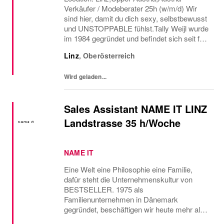
Verkäufer / Modeberater 25h (w/m/d) Wir
sind hier, damit du dich sexy, selbstbewusst
und UNSTOPPABLE fühlst.Tally Weijl wurde
im 1984 gegründet und befindet sich seit fast
40 Jahren auf einer aufregenden verrückten
Linz
,
Oberösterreich
Reise, um Fashion, Leidenschaft Selbstä...
Wird geladen...
Sales Assistant NAME IT LINZ
Landstrasse 35 h/Woche
NAME IT
Eine Welt eine Philosophie eine Familie,
dafür steht die Unternehmenskultur von
BESTSELLER. 1975 als
Familienunternehmen in Dänemark
gegründet, beschäftigen wir heute mehr als
18.000 Mitarbeiter in über 3.000 Stores