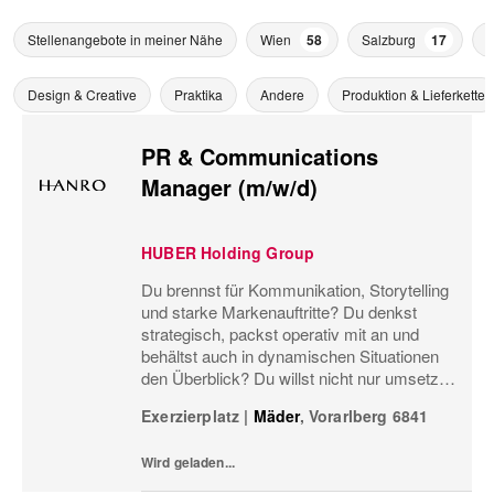
Stellenangebote in meiner Nähe
Wien
58
Salzburg
17
P
Design & Creative
Praktika
Andere
Produktion & Lieferkette
PR & Communications
Manager (m/w/d)
HUBER Holding Group
Du brennst für Kommunikation, Storytelling
und starke Markenauftritte? Du denkst
strategisch, packst operativ mit an und
behältst auch in dynamischen Situationen
den Überblick? Du willst nicht nur umsetzen,
sondern Marken- und
Exerzierplatz
|
Mäder
,
Vorarlberg
6841
Kommunikationsstrategie aktiv mitgestalten?
Dann sollten wir uns kennenle
Wird geladen...