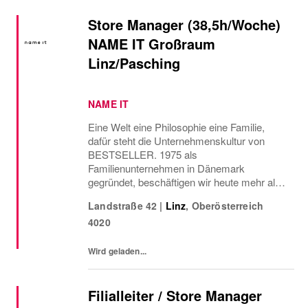
Store Manager (38,5h/Woche)
NAME IT Großraum
Linz/Pasching
NAME IT
Eine Welt eine Philosophie eine Familie,
dafür steht die Unternehmenskultur von
BESTSELLER. 1975 als
Familienunternehmen in Dänemark
gegründet, beschäftigen wir heute mehr als
18.000 Mitarbeiter in über 3.000 Stores
Landstraße 42
|
Linz
,
Oberösterreich
weltweit und sind damit eines der größten
4020
europäischen Modeunternehmen. Zu...
Wird geladen...
Filialleiter / Store Manager