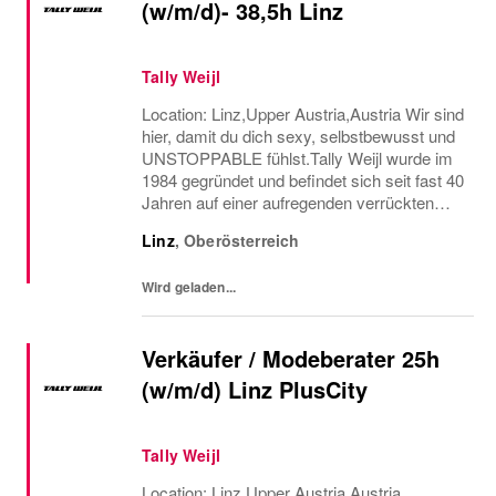
(w/m/d)- 38,5h Linz
Tally Weijl
Location: Linz,Upper Austria,Austria Wir sind
hier, damit du dich sexy, selbstbewusst und
UNSTOPPABLE fühlst.Tally Weijl wurde im
1984 gegründet und befindet sich seit fast 40
Jahren auf einer aufregenden verrückten
Reise, um Fashion, Leidenschaft
Linz
,
Oberösterreich
Selbständigkeit, Spass, Liebe und
Gemeinschaft zu...
Wird geladen...
Verkäufer / Modeberater 25h
(w/m/d) Linz PlusCity
Tally Weijl
Location: Linz,Upper Austria,Austria