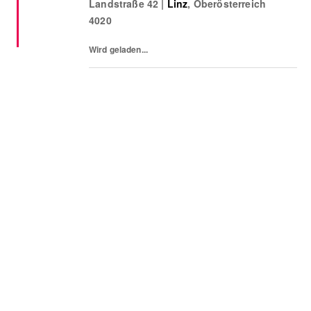
Landstraße 42
|
Linz
,
Oberösterreich
weltweit und sind damit eines der größten
4020
europäischen Modeunternehmen. Zu...
Wird geladen...