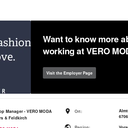
Want to know more a
working at VERO M
Visit the Employer Page
Almt
op Manager - VERO MODA
Ort
:
6706
rs & Feldkirch
Region
:
Vora