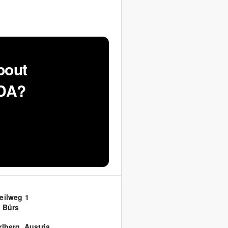
bout
ODA?
eilweg 1
 Bürs
rlberg
,
Austria