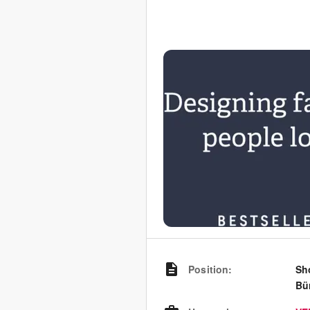
Position
:
Sh
Bü