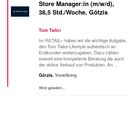
Store Manager:in (m/w/d),
38,5 Std./Woche, Götzis
Tom Tailor
Im RETAIL« haben wir die wichtige Aufgabe,
den Tom Tailor-Lifestyle authentisch an
Endkunden weiterzugeben. Dazu zählen
sowohl eine kompetente Beratung als auch
der aktive Verkauf von Produkten. An
oberster Stelle steht, eine positive Store-
Götzis
,
Vorarlberg
Erfahrung sicherzustellen. Zudem legen wir
großen Wert...
Wird geladen...