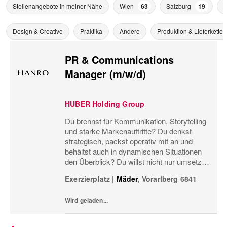
Stellenangebote in meiner Nähe
Wien
63
Salzburg
19
P
Design & Creative
Praktika
Andere
Produktion & Lieferkette
PR & Communications
Manager (m/w/d)
HUBER Holding Group
Du brennst für Kommunikation, Storytelling
und starke Markenauftritte? Du denkst
strategisch, packst operativ mit an und
behältst auch in dynamischen Situationen
den Überblick? Du willst nicht nur umsetzen,
sondern Marken- und
Exerzierplatz
|
Mäder
,
Vorarlberg
6841
Kommunikationsstrategie aktiv mitgestalten?
Dann sollten wir uns kennenle
Wird geladen...