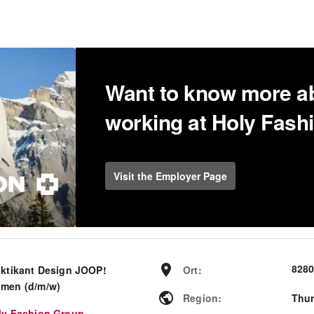
Want to know more a
working at Holy Fash
Visit the Employer Page
8280
aktikant Design JOOP!
Ort
:
men (d/m/w)
Region
:
Thu
ly Fashion Group