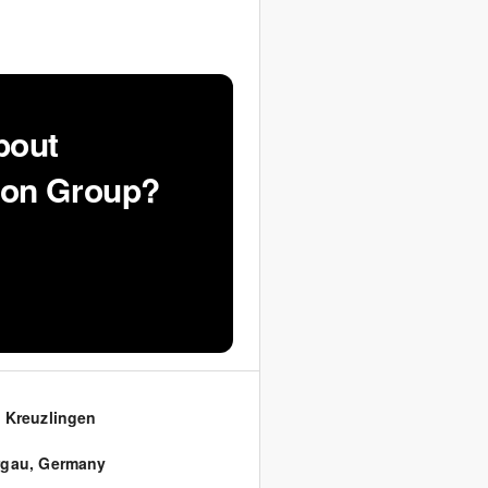
bout
ion Group?
 Kreuzlingen
rgau
,
Germany