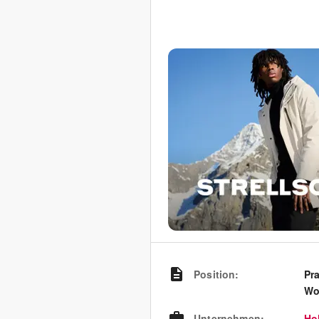
Position
:
Pr
Wo
Unternehmen
:
Ho