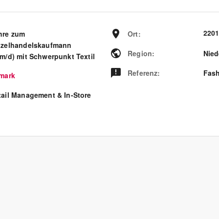
2201
hre zum
Ort
:
nzelhandelskaufmann
Region
:
Nied
/m/d) mit Schwerpunkt Textil
Referenz
:
Fash
imark
tail Management & In-Store