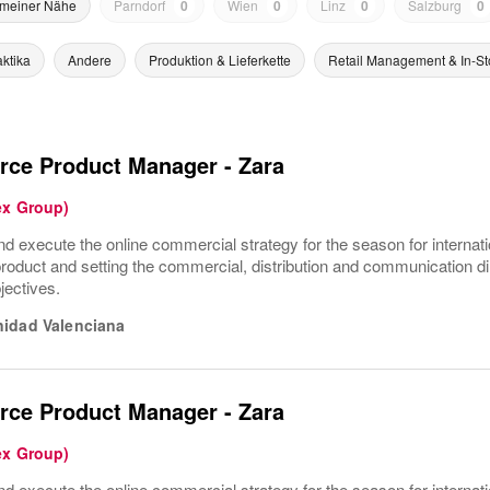
 meiner Nähe
Parndorf
0
Wien
0
Linz
0
Salzburg
0
aktika
Andere
Produktion & Lieferkette
Retail Management & In-St
ce Product Manager - Zara
ex Group)
nd execute the online commercial strategy for the season for internat
product and setting the commercial, distribution and communication dir
jectives.
idad Valenciana
ce Product Manager - Zara
ex Group)
nd execute the online commercial strategy for the season for internat