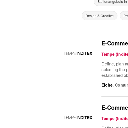
Stellenangebote in
Design & Creative
Pr
E-Commer
Tempe (Indit
Define, plan a
selecting the 
established ob
Elche
,
Comun
E-Commer
Tempe (Indit
Define, plan a