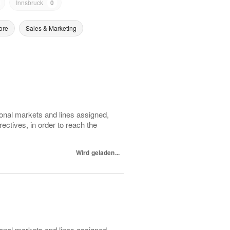
Innsbruck
0
ore
Sales & Marketing
ional markets and lines assigned,
ectives, in order to reach the
Wird geladen...
ional markets and lines assigned,