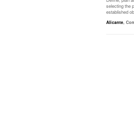
selecting the 
established ob
Alicante
,
Com