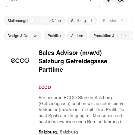
Stellenangebote in meiner Nähe
Salzburg
1
Parndorf
0
Design & Creative
Praktika
Andere
Produktion & Lieferkette
Sales Advisor (m/w/d)
Salzburg Getreidegasse
Parttime
ECCO
Für unseren ECCO Store in Salzburg
(Getreidegasse) suchen wir ab sofort eine/n
Verkäufer (m/w/d) in Teilzeit. Dein Profil: Du
hast Spaß am Umgang mit Menschen und
hast idealerweise neben Berufserfahrung im
Einzelhandel (gerne im Schuh- oder
Salzburg
,
Salzburg
Modeeinzelhandel) auch Erfahrungen in der