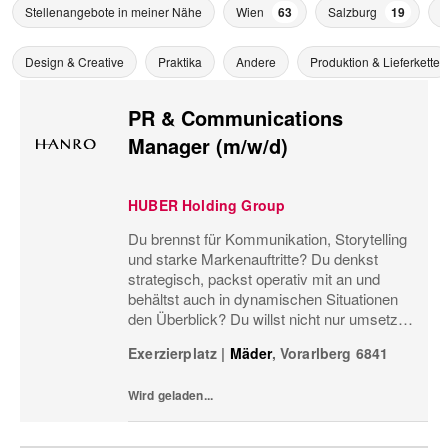
Stellenangebote in meiner Nähe
Wien
63
Salzburg
19
P
Design & Creative
Praktika
Andere
Produktion & Lieferkette
PR & Communications
Manager (m/w/d)
HUBER Holding Group
Du brennst für Kommunikation, Storytelling
und starke Markenauftritte? Du denkst
strategisch, packst operativ mit an und
behältst auch in dynamischen Situationen
den Überblick? Du willst nicht nur umsetzen,
sondern Marken- und
Exerzierplatz
|
Mäder
,
Vorarlberg
6841
Kommunikationsstrategie aktiv mitgestalten?
Dann sollten wir uns kennenle
Wird geladen...